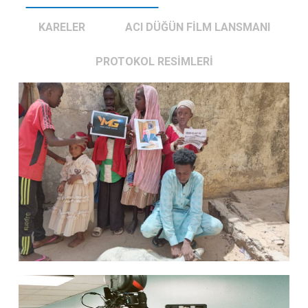
KARELER
ACI DÜĞÜN FİLM LANSMANI
PROTOKOL RESİMLERİ